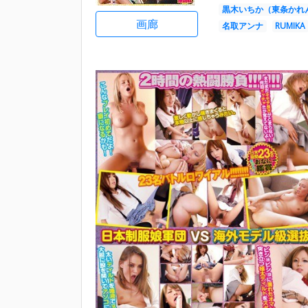
黒木いちか（東条かれ
画廊
名取アンナ
RUMIKA