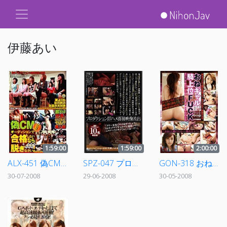
伊藤あい
1:59:00
1:59:00
2:00:00
ALX-451 偽CMオーディションで合格したいなら脱ぎなさい！
SPZ-047 プロダクション即ハメ面接映像流出
GON-318 おねギャル騎乗位FUCK
30-07-2008
29-06-2008
30-05-2008