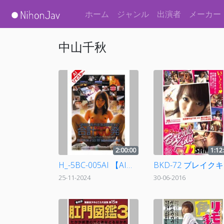
ホーム
ジャンル
出演者
メーカー
中山千秋
2:00:00
1:12
H_-5BC-005AI 【AIリマスター版】一週間女優拘束無制限発射で合計100発 中山千秋
BK
25-11-2024
30-06-2016