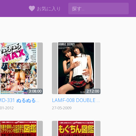
favorite
お気に入り
3:08:00
2:12:00
AMD-331 ぬるぬるローションMAX200分
LAMF-008 DOUBLE EXTACY
-01-2012
27-05-2009