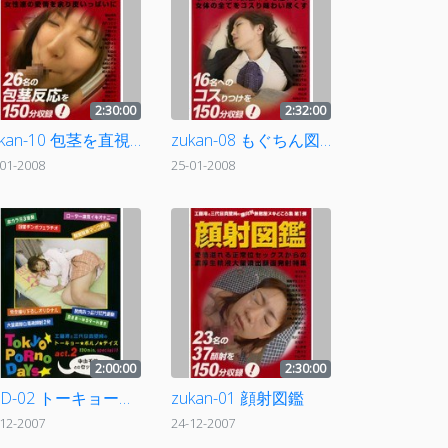
2:30:00
2:32:00
zukan-10 包茎を直視した女性達のリアクションを鑑賞する図鑑
zukan-08 もぐちん図鑑
-01-2008
25-01-2008
2:00:00
2:30:00
TPD-02 トーキョー★ポルノ★デイズ act.2
zukan-01 顔射図鑑
-12-2007
24-12-2007