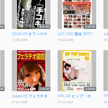
:00
4:07:00
3:03:00
 リモコン角オナニー
DKSA-03 オフィスケイズの『手コキ』4時間
UCC-04D 痴女 BEST COMPLETE.2 上巻
11-05-2008
13-03-2008
29
:00
2:32:00
2:04:00
UCT-05D 手コキ BEST COMPLETE.2 下巻
zukan-05 フェラチオ図鑑
HPL-06 ヒップ・ポップ・ラヴァーズ 中山千秋ちゃんの場合
07-01-2008
31-12-2007
24