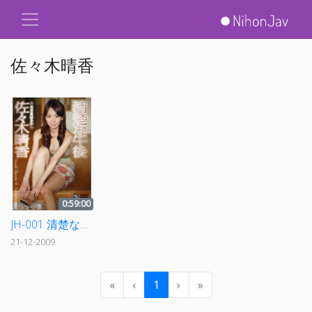
佐々木晴香
0:59:00
JH-001 清楚な午後 佐々木晴香
21-12-2009
«
‹
1
›
»