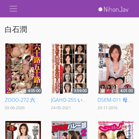
白石潤
4:05:00
3:59:00
4:01:00
ZOOO-272 六十路五十路義母の卑猥な接吻と濃厚交尾2
JGAHO-255 いまだに現役ヤリマンママの息子喰い
DSEM-011 母姦中出し
03-06-2026
24-05-2021
20-11-2016