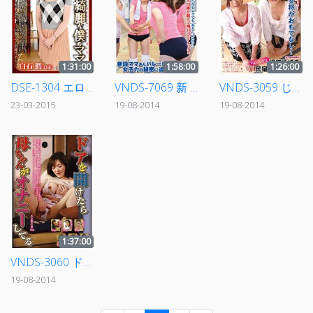
1:31:00
1:58:00
1:26:00
DSE-1304 エロくて綺麗な僕のママ 白石潤
VNDS-7069 新 団地妻バレー部 2
VNDS-3059 じゅるん推奨 ムッチリW女将がおもてなし！過疎地域のちょっとHな民宿に突撃取材！
23-03-2015
19-08-2014
19-08-2014
1:37:00
VNDS-3060 ドアを開けたら母ちゃんがオナニーしてる
19-08-2014