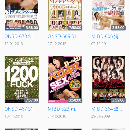
3:58:00
7:58:00
3:58:00
ONSD-673 S1ザーメンスペシャル Vol.1
ONSD-668 S1プレイバック8時間 2005年Edition
MIBD-606 清純ナースが看護精神でしてしまう卑猥行為4時間
12-01-2013
27-12-2012
07-12-2011
7:57:00
3:58:00
3:59:00
ONSD-467 S1 6周年記念 コンプリートベスト1200FUCK ダイヤモンド
MIBD-523 ね～っとりベロキスSEX4時間
MIBD-364 濃厚な接吻＆ディープスロートBEST4時間
18-11-2010
31-10-2010
29-01-2009