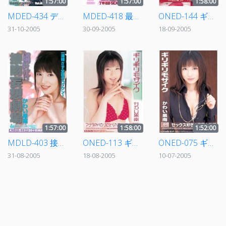
1:57:00
1:57:00
1:58:00
MDED-434 デジタルモザイク Vol.081 かわい果南
MDED-418 最高のオナニーのために 21世紀オナニー かわい果南
ONED-144 ギリギリモザイク 初レズ～ねっとり濃厚キス～
31-10-2005
30-09-2005
18-09-2005
1:57:00
1:58:00
1:52:00
MDLD-403 接吻妄想劇場5
ONED-113 ギリギリモザイク かわい果南 アナタの代わりに叱られてあげる
ONED-075 ギリギリモザイク かわい果南 セックス好きの変態女教師
31-08-2005
18-08-2005
10-07-2005
«
‹
1
2
›
»
2021 © NihonJav. All Rights Reserved.