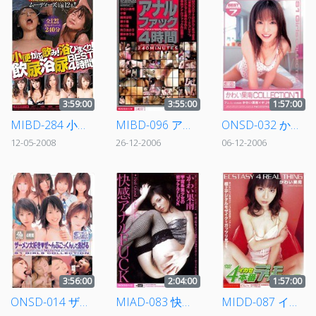
3:59:00
3:55:00
1:57:00
MIBD-284 小便がぶ飲み！浴びまくり！飲尿欲尿BEST4時間
MIBD-096 アナルファック4時間
ONSD-032 かわい果南×ギリギリモザイク かわい果南COLLECTION 1
12-05-2008
26-12-2006
06-12-2006
3:56:00
2:04:00
1:57:00
ONSD-014 ザーメン大好き ぜ～んぶごっくんしてあげる
MIAD-083 快感アナルFUCK かわい果南
MIDD-087 イカセ4本番 デジタルモザイク かわい果南