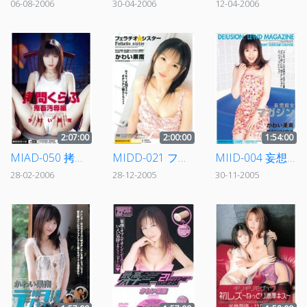
06-08-2006
30-04-2006
12-04-2006
2:07:00
2:00:00
1:54:00
MIAD-050 拷問くらぶ 鬼畜汚辱編 かわい果南
MIDD-021 フェラチオ★シスター かわい果南
MIID-004 妄想痴女マガジン かわい果南
28-02-2006
28-12-2005
30-11-2005