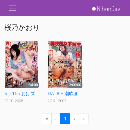
桜乃かおり
1:34:00
2:00:00
RD-165 おはズボッ！こんなのひどい…訴えてやる！ 何を言われようがシタイんですスペシャル
HA-008 潮吹き女子校生10連発 16
03-03-2008
27-01-2007
«
‹
1
›
»