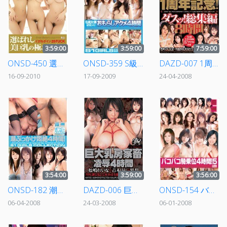
3:59:00
3:59:00
7:59:00
ONSD-450 選ばれし美巨乳の極み4時間
ONSD-359 S級女優22人！おもらしアクメ4時間
DAZD-007 1周年記念！ダスッ！総集編8時間
16-09-2010
17-09-2009
24-04-2008
3:54:00
3:59:00
3:56:00
ONSD-182 潮ぶっかけ悶絶4時間！
DAZD-006 巨大乳房家畜凌辱4時間
ONSD-154 バコバコ騎乗位4時間！5
06-04-2008
24-03-2008
06-01-2008