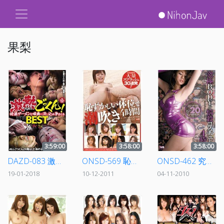
果梨
3:59:00
3:58:00
3:58:00
DAZD-083 激熱ごっくん！特濃ザーメンを喉奥に流し込み孕ませるBEST
ONSD-569 恥ずかしい体位で潮吹き4時間
ONSD-462 究極BODYと悩殺コスチューム 4時間
19-01-2018
10-12-2011
04-11-2010