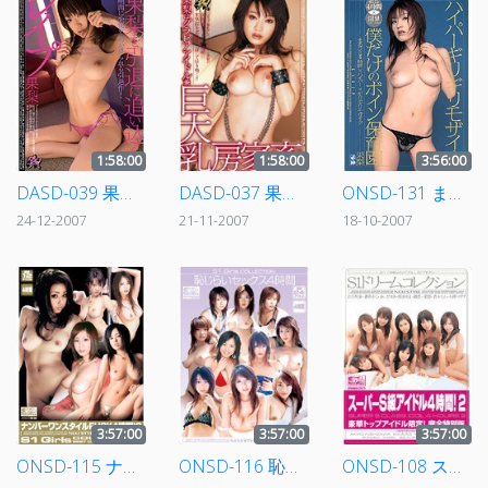
1:58:00
1:58:00
3:56:00
DASD-039 果梨を引退に追い込んだレイプ
DASD-037 果梨はグラビアアイドル兼巨大乳房家畜
ONSD-131 まるごと4時間×ギリギリモザイク ハイパーギリギリモザイク 僕だけのボイン保育園 果梨
24-12-2007
21-11-2007
18-10-2007
3:57:00
3:57:00
3:57:00
ONSD-115 ナンバーワンスタイルFUCK4時間！ 2
ONSD-116 恥じらいセックス4時間
ONSD-108 スーパーS級アイドル4時間！ 2