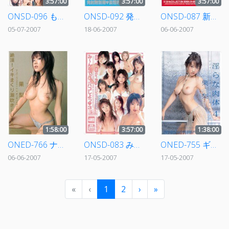
3:57:00
3:57:00
3:57:00
ONSD-096 ものすごい美尻4時間！
ONSD-092 発射無制限 妄想的特殊大浴場3
ONSD-087 新人×ギリギリモザイク デビューFUCK4時間！
05-07-2007
18-06-2007
06-06-2007
1:58:00
3:57:00
1:38:00
ONED-766 ナンバーワンスタイル×ギリギリモザイク 絶頂！イキまくり潮吹きFUCK 果梨
ONSD-083 み～んなでパコパコしよっ3
ONED-755 ギリギリモザイク 淫らな肉体4 果梨
06-06-2007
17-05-2007
17-05-2007
«
‹
1
2
›
»
2021 © NihonJav. All Rights Reserved.