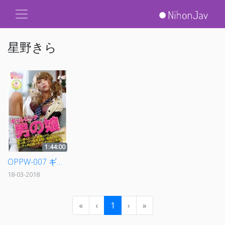
星野きら
1:44:00
OPPW-007 ギャルビッチ男の娘 星野きら DEBUT！
18-03-2018
«
‹
1
›
»