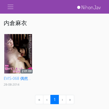
内倉麻衣
2:01:00
EVIS-068 偶然覗いてしまった、百合の世界
28-08-2014
«
‹
1
›
»