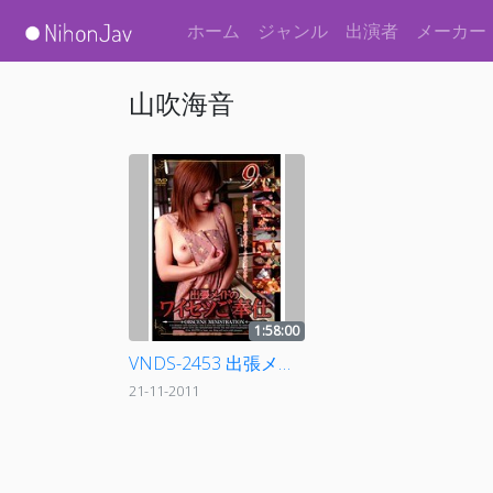
ホーム
ジャンル
出演者
メーカー
山吹海音
1:58:00
VNDS-2453 出張メイドのワイセツご奉仕
21-11-2011