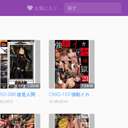
favorite
お気に入り
1:20:00
7:59:00
PMID-088 改造人間 第四巻 仲村もも
CRAD-103 強制イカセ地獄21タイトル8時間
-02-2015
12-09-2014