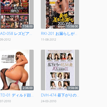
7:58:00
15:58:00
CRAD-058 レズビアン同士の激アクメ潮吹きBEST 8時間
RKI-201 お漏らしが止まらない！気持ちよすぎる失禁・羞恥お漏らし200人16時間
-09-2012
11-08-2012
2:36:00
3:58:00
ZATD-01 ディルド顔騎 ANTHOLOGY
DVH-474 昼下がりの犯され妻 10人の奴隷妻 9
-07-2010
24-03-2010