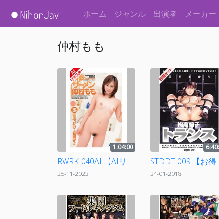
ホーム
ジャンル
出演者
メーカー
仲村もも
1:04:00
6:40
RWRK-040AI 【AIリマスター版】猥褻ザーメン 仲村もも
STDDT-009 【お得セット】まとめて抜
25-11-2023
24-01-2018