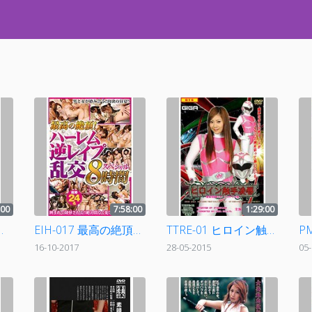
:00
7:58:00
1:29:00
ける！拘束椅子トランス3本セットVOL3
EIH-017 最高の絶頂！ハーレム逆レイプ乱交スペシャル8時間
TTRE-01 ヒロイン触手凌辱 突撃部隊チャージファイブ 仲村もも
16-10-2017
28-05-2015
05