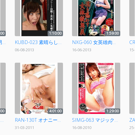
:00
1:10:00
1:59:00
PBD-225 女の中に男が1人 極上ハーレム8時間BEST 2
KUBD-023 素晴らしき白眼と充血した毛細血管
NXG-060 女英雄肉欲伝奇 漢を惑わす女体秘奥義
06-08-2013
16-06-2013
15
:00
4:01:00
1:29:00
RAN-131T お掃除フェラ 4時間 7
RAN-130T オナニーフェチ 3 4時間
SIMG-063 マジックファックルーム 仲村もも
31-03-2011
16-08-2010
25