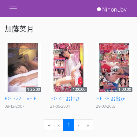
加藤菜月
1:26:00
1:00:00
1:00:00
RG-322 LIVE-FIVE[DEEP]
HG-41 お姉さんが犯してあげる 8
HE-38 お出かけバニー 第2報告書
08-12-2007
21-06-2004
29-03-2003
«
‹
1
›
»