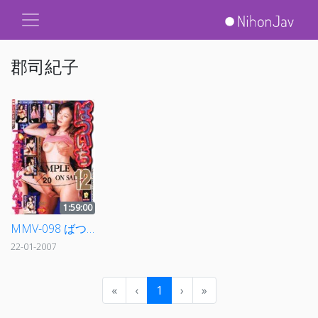
郡司紀子
1:59:00
MMV-098 ばついち 12 一人身は寂しいんです
22-01-2007
«
‹
1
›
»