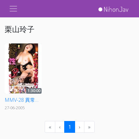
栗山玲子
1:30:00
MMV-28 異常性欲 3 三十路女は底なし
27-06-2005
«
‹
1
›
»