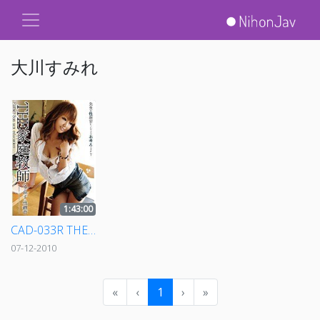
大川すみれ
1:43:00
CAD-033R THE 家庭教師 父と息子に性教育
07-12-2010
«
‹
1
›
»