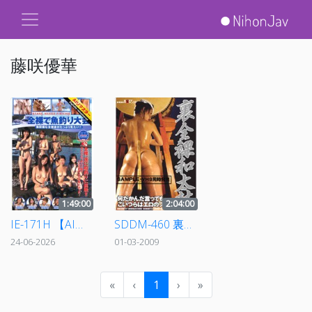
藤咲優華
1:49:00
2:04:00
IE-171H 【AIリマスター】全裸で魚釣り大会
SDDM-460 裏全裸和太鼓
24-06-2026
01-03-2009
«
‹
1
›
»