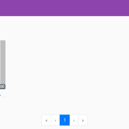
:00
D-746 いじめんせつ FILE.05
«
‹
1
›
»