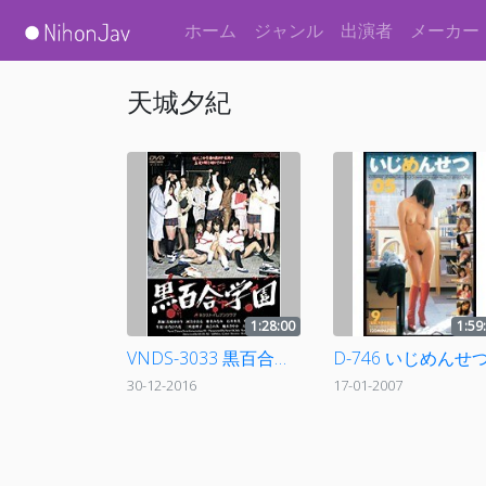
ホーム
ジャンル
出演者
メーカー
天城夕紀
1:28:00
1:59
VNDS-3033 黒百合学園
30-12-2016
17-01-2007