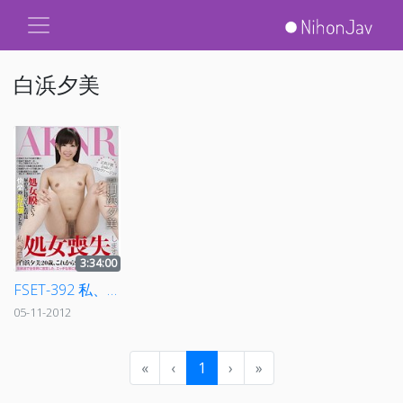
白浜夕美
3:34:00
FSET-392 私、今日処女喪失します。 白浜夕美
05-11-2012
«
‹
1
›
»