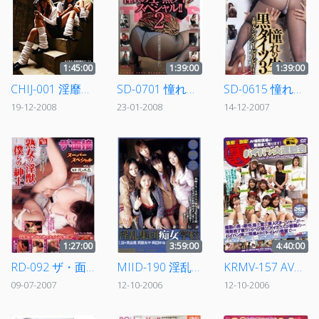
1:45:00
1:39:00
1:39:00
CHIJ-001 淫靡Days 1
SD-0701 憧れの生・黒タイツスペシャル！！ 2
SD-0615 憧れの生・黒タイツ 3
19-12-2008
23-01-2008
14-12-2007
1:27:00
3:59:00
4:40:00
RD-092 ザ・面接 VOL.89 スーパースペシャル 熟女の「淫獣」 僕らの「紳士」
MIID-190 淫乱集団痴女学校
KRMV-157 AV撮影現場の裏側全て見せます！ 盗撮！激撮！ 裏パイパン大運動会
09-07-2007
12-10-2006
12-10-2006