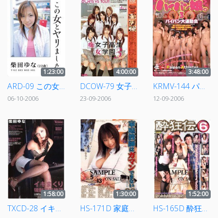
1:23:00
4:00:00
3:48:00
ARD-09 この女とヤリました。 柴田ゆな
DCOW-79 女子校生痴女学園 3
KRMV-144 パイパン娘。3 パイパン大運動会
06-10-2006
23-09-2006
12-09-2006
1:58:00
1:30:00
1:52:00
TXCD-28 イキまくり強制連続絶頂 柴田ゆな
HS-171D 家庭教師はガマンできない 22
HS-165D 酔狂伝 6