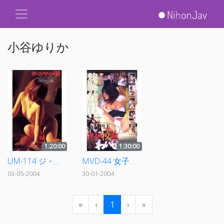
小谷ゆりか
1:20:00
1:30:00
UM-114 ジ・コ・マ・ン・15
MVD-44 女子校生強制わいせつ 34
03-05-2004
30-01-2004
«
‹
1
›
»