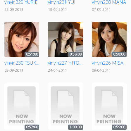
vinvin229 YURIE
vinvin231 YUI
vinvin228 MANA
22-09-2011
13-09-2011
07-09-2011
0:51:00
0:58:00
0:58:00
vinvin230 TSUKASA
vinvin227 HITOMI
vinvin226 MISATO
03-09-2011
24-04-2011
09-04-2011
0:57:00
1:00:00
0:59:00