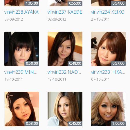
1:05:00
0:55:00
0:54:00
vinvin238 AYAKA
vinvin237 KAEDE
vinvin234 KEIKO
07-09-2012
02-09-2012
27-10-2011
0:50:00
0:48:00
0:57:00
vinvin235 MINAMI
vinvin232 NAOMI
vinvin233 HIKARI
17-10-2011
13-10-2011
07-10-2011
0:53:00
0:45:00
1:06:00