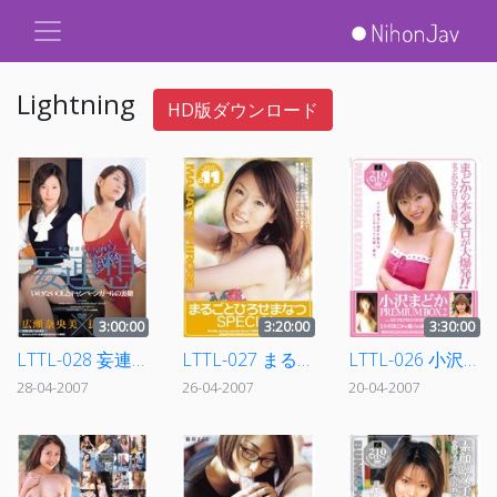
Lightning
HD版ダウンロード
3:00:00
3:20:00
3:30:00
LTTL-028 妄連想 い・け・な・いOLとキャンペーンガールの裏側
LTTL-027 まるごとひろせまなつSPECIAL
LTTL-026 小沢まどか PREMIUM BOX2
28-04-2007
26-04-2007
20-04-2007