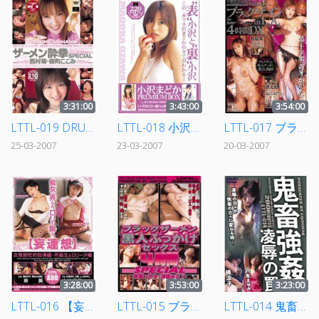
3:31:00
3:43:00
3:54:00
LTTL-019 DRUNK WOMAN ザーメン酔拳SPECIAL
LTTL-018 小沢まどか PREMIUM BOX
LTTL-017 ブラックザーメンinL.A. 4時間DX
25-03-2007
23-03-2007
20-03-2007
3:28:00
3:53:00
3:23:00
LTTL-016 【妄連想】 女教師性的指導編 同級生＆ロ●ータ編
LTTL-015 ブラックザーメン黒人ぶっかけセックス 4時間SPECIAL
LTTL-014 鬼畜強姦-凌辱の罠