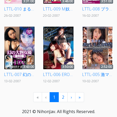
3:31:00
3:46:00
3:51:00
LTTL-010 まるごと紋舞らんSPECIAL3時間
LTTL-009 M奴隷女子校生 輪姦調教
LTTL-008 ブラックザーメン 黒人ぶっかけセックス 4時間SPECIAL
26-02-2007
20-02-2007
16-02-2007
3:43:00
3:50:00
2:52:00
LTTL-007 幻の大物女優《復刻版》 妖淫七変化DX
LTTL-006 EROSTY DOLL DX
LTTL-005 激マジ乱交3時間！ Swap Party
13-02-2007
12-02-2007
10-02-2007
«
‹
1
2
›
»
2021 © NihonJav. All Rights Reserved.