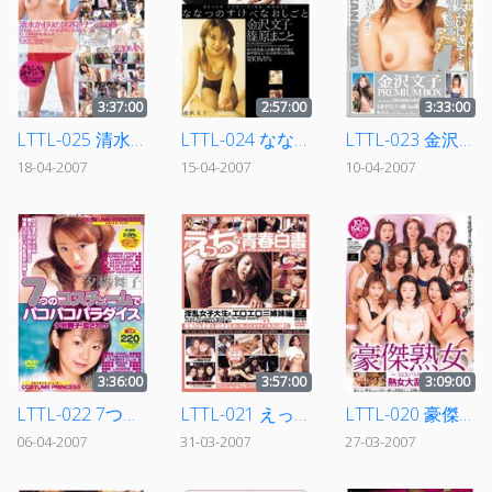
3:37:00
2:57:00
3:33:00
LTTL-025 清水かおりの世界逆ナンパの旅
LTTL-024 ななつのすけべなおしごと 金沢文子・篠原まこと
LTTL-023 金沢文子 PREMIUM BOX
18-04-2007
15-04-2007
10-04-2007
3:36:00
3:57:00
3:09:00
LTTL-022 7つのコスチュームでパコパコパラダイス 夕樹舞子 聖さやか
LTTL-021 えっちな青春白書 淫乱女子大生とエロエロ三姉妹編
LTTL-020 豪傑熟女 ～SEXバトル～ 熟女大乱交
06-04-2007
31-03-2007
27-03-2007