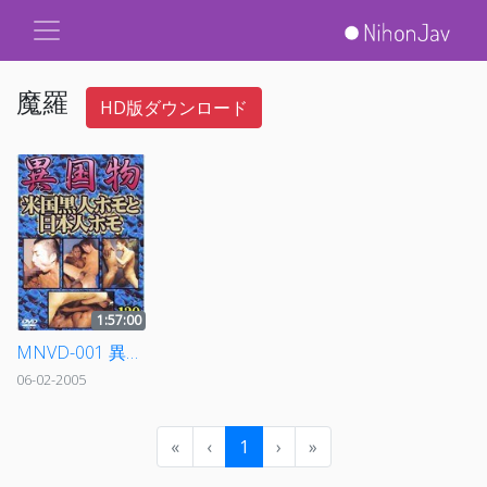
魔羅
HD版ダウンロード
1:57:00
MNVD-001 異国物 米国黒人ホモと日本人ホモ
06-02-2005
«
‹
1
›
»