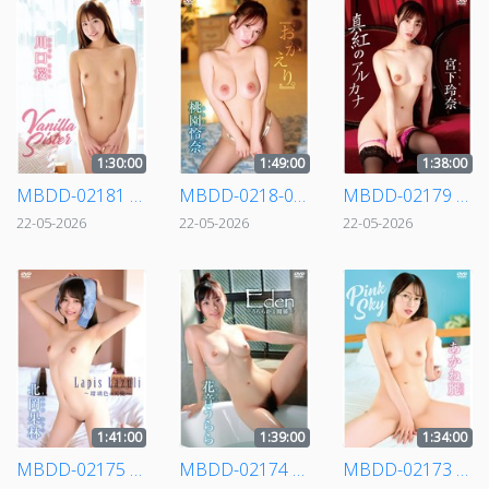
1:30:00
1:49:00
1:38:00
MBDD-02181 川口 桜/Vanilla Sister
MBDD-0218-0 桃園怜奈/「おかえり。」
MBDD-02179 宮下玲奈/真紅のアルカナ
22-05-2026
22-05-2026
22-05-2026
1:41:00
1:39:00
1:34:00
MBDD-02175 北岡果林/Lapis Lazuli ～瑠璃色の天使～
MBDD-02174 花音うらら/Eden～うららかな関係～
MBDD-02173 あかね麗（旧:二階堂麗）/Pink Sky