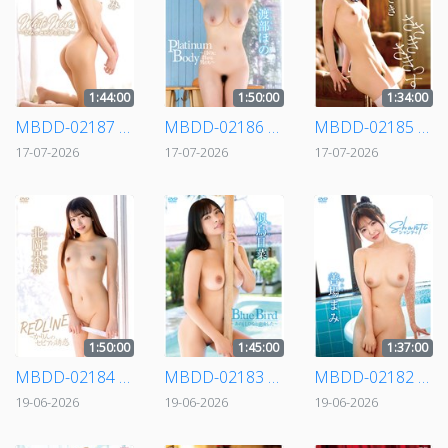
1:44:00
1:50:00
1:34:00
MBDD-02187 白石なみ/White Waves～なみのセピアの初恋～
MBDD-02186 渡部ほの/Platinum Body～ほのに群がる男たち～
MBDD-02185 佐々木さき/ささきさきっす
17-07-2026
17-07-2026
17-07-2026
1:50:00
1:45:00
1:37:00
MBDD-02184 北岡果林/REDLINE～かりんのセピアの誘惑
MBDD-02183 似鳥日菜/Blue Bird ～あの日、ひなと恋をした～
MBDD-02182 善場まみ/Shanti
19-06-2026
19-06-2026
19-06-2026