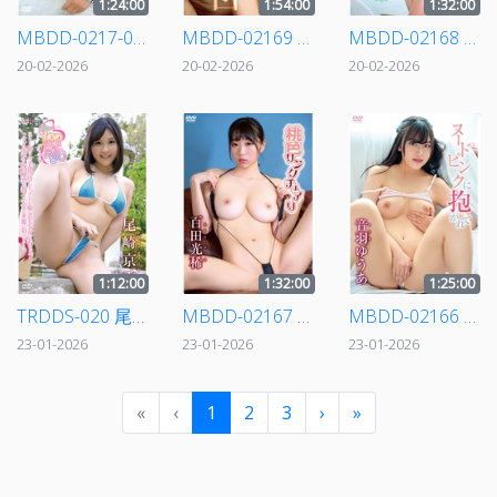
1:24:00
1:54:00
1:32:00
MBDD-0217-0 尋井うみ/Crystal U
MBDD-02169 根尾あかり/告白
MBDD-02168 似鳥日菜/Soleil ～ひなサロンへようこそ～
20-02-2026
20-02-2026
20-02-2026
1:12:00
1:32:00
1:25:00
TRDDS-020 尾崎京香/Ten-nyo（天女）
MBDD-02167 百田光稀/桃色サンクチュアリ
MBDD-02166 音羽ゆうあ/ヌードピンクに抱かれて
23-01-2026
23-01-2026
23-01-2026
«
‹
1
2
3
›
»
2021 © NihonJav. All Rights Reserved.