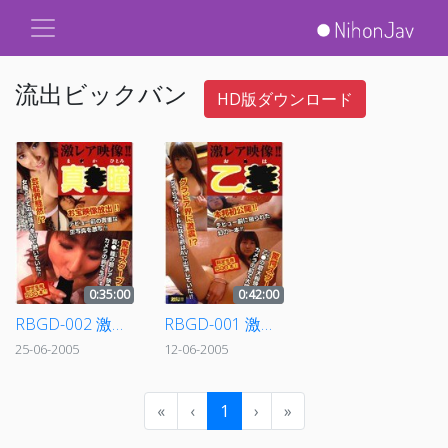
流出ビックバン
HD版ダウンロード
0:35:00
0:42:00
RBGD-002 激レア映像！！真●瞳
RBGD-001 激レア映像！！乙●
25-06-2005
12-06-2005
«
‹
1
›
»