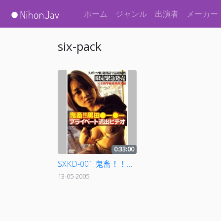
ホーム
ジャンル
出演者
メーカー
six-pack
0:33:00
SXKD-001 鬼畜！！黒田○ー○ープライベート流出ビデオ
13-05-2005